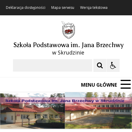
Deklaracja dostępności
Mapa serwisu
Wersja tekstowa
Szkoła Podstawowa im. Jana Brzechwy
w Skrudzinie
Szukaj
MENU GŁÓWNE
❚❚
Poprzedni Element
Następny Element