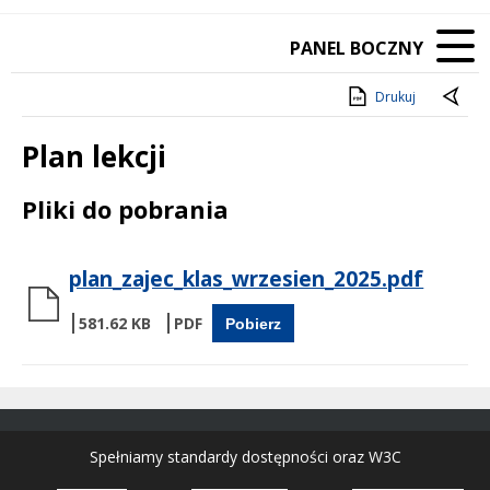
PANEL BOCZNY
Drukuj
Plan lekcji
Treść
Pliki do pobrania
plan_zajec_klas_wrzesien_2025.pdf
581.62 KB
Pobierz
Spełniamy standardy dostępności oraz W3C