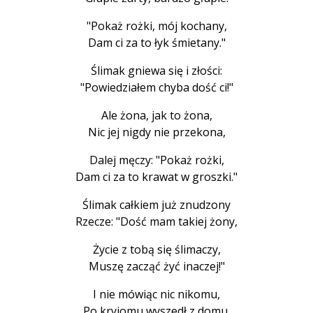
"Pokaż rożki, mój kochany,
Dam ci za to łyk śmietany."
Ślimak gniewa się i złości:
"Powiedziałem chyba dość ci!"
Ale żona, jak to żona,
Nic jej nigdy nie przekona,
Dalej męczy: "Pokaż rożki,
Dam ci za to krawat w groszki."
Ślimak całkiem już znudzony
Rzecze: "Dość mam takiej żony,
Życie z tobą się ślimaczy,
Muszę zacząć żyć inaczej!"
I nie mówiąc nic nikomu,
Po kryjomu wyszedł z domu.