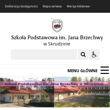
Deklaracja dostępności
Mapa serwisu
Wersja tekstowa
Szkoła Podstawowa im. Jana Brzechwy
w Skrudzinie
Szukaj
MENU GŁÓWNE
❚❚
Poprzedni Element
Następny Element