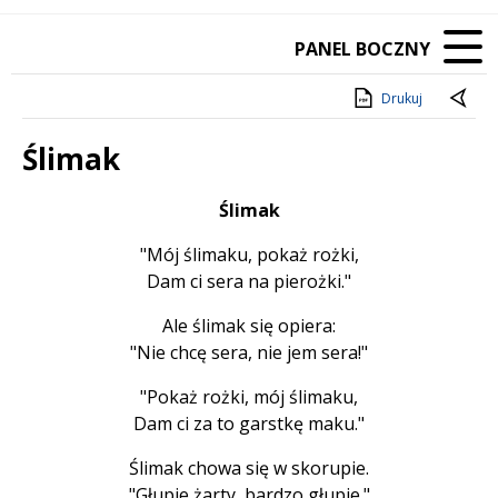
PANEL BOCZNY
Drukuj
Ślimak
Treść
Ślimak
"Mój ślimaku, pokaż rożki,
Dam ci sera na pierożki."
Ale ślimak się opiera:
"Nie chcę sera, nie jem sera!"
"Pokaż rożki, mój ślimaku,
Dam ci za to garstkę maku."
Ślimak chowa się w skorupie.
"Głupie żarty, bardzo głupie."