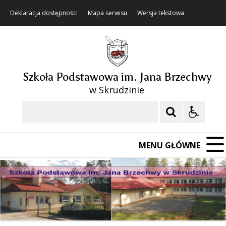
Deklaracja dostępności
Mapa serwisu
Wersja tekstowa
Szkoła Podstawowa im. Jana Brzechwy
w Skrudzinie
Szukaj
MENU GŁÓWNE
❚❚
Poprzedni Element
Następny Element