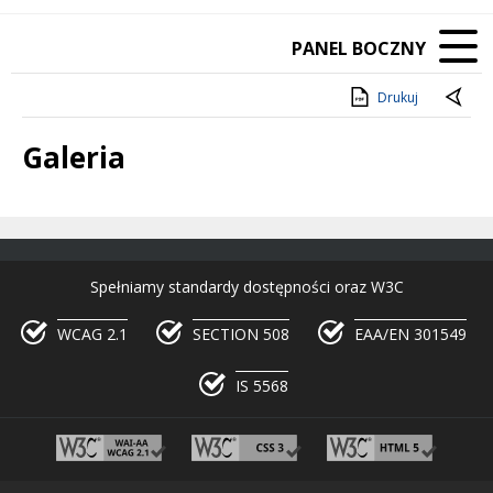
PANEL BOCZNY
Drukuj
Galeria
Treść
Spełniamy standardy dostępności oraz W3C
WCAG 2.1
SECTION 508
EAA/EN 301549
IS 5568