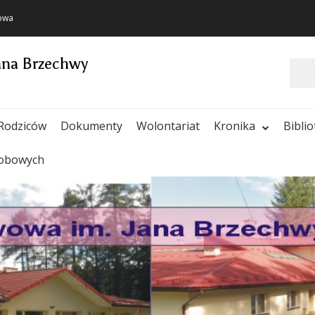
towa
ana Brzechwy
Szukaj
Rodziców
Dokumenty
Wolontariat
Kronika
Bibli
sobowych