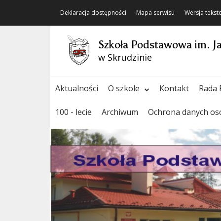
Deklaracja dostępności
Mapa serwisu
Wersja teks
Szkoła Podstawowa im. J
w Skrudzinie
Aktualności
O szkole
Kontakt
Rada 
100 - lecie
Archiwum
Ochrona danych o