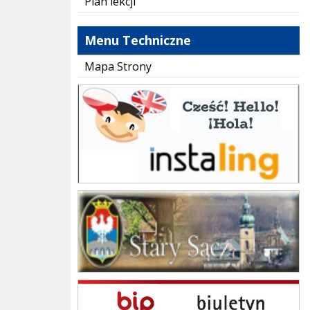
Plan lekcji
Menu Techniczne
Mapa Strony
instaling
Gmina Stary Sącz
BIP Szkoła Podstawowa im. Jana Brzechwy w Skrudzinie