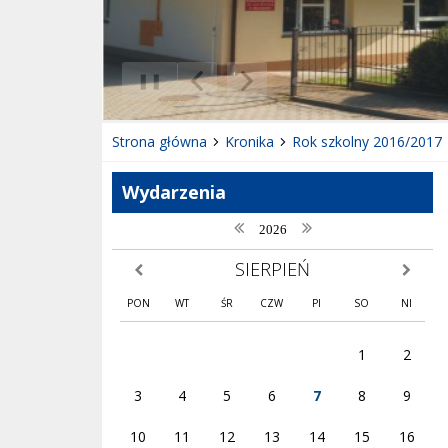
❚❚
Poprzedni Element
Następny Element
Strona główna
Kronika
Rok szkolny 2016/2017
Wydarzenia
poprzedni rok
następny rok
2026
SIERPIEŃ
poprzedni miesiąc
następny
PON
WT
ŚR
CZW
PI
SO
NI
1
2
3
4
5
6
7
8
9
10
11
12
13
14
15
16