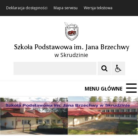
Deklaracja dostępności
Mapa serwisu
Wersja tekstowa
Szkoła Podstawowa im. Jana Brzechwy
w Skrudzinie
Szukaj
MENU GŁÓWNE
❚❚
Poprzedni Element
Następny Element