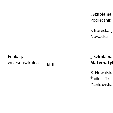
„Szkoła na
Podręcznik 
K Borecka, J
Nowacka
Edukacja
„ Szkoła na
wczesnoszkolna
Matematy
kl. II
B. Nowolska,
Żądło – Tred
Dankowska