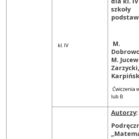
dla kl. IV
szkoły
podstaw
M.
kl. IV
Dobrowo
M. Jucewi
Zarzycki
Karpińsk
Ćwiczenia w
lub B
Autorzy
:
Podręcz
„Matem