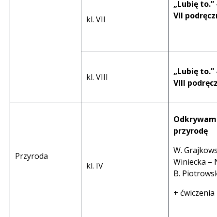
„Lubię to.” 
VII podręcz
kl. VII
„Lubię to.” 
kl. VIII
VIII podręc
Odkrywam
przyrodę
W. Grajkowsk
Przyroda
Winiecka –
kl. IV
B. Piotrows
+ ćwiczenia