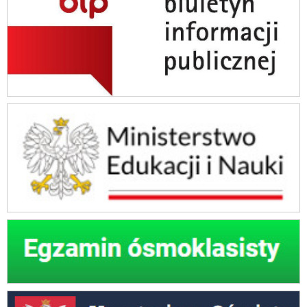
Ministerstwo Edukacji Narodowej
Egzamin ósmoklasisty
Kuratorium Oświaty w Krakowie