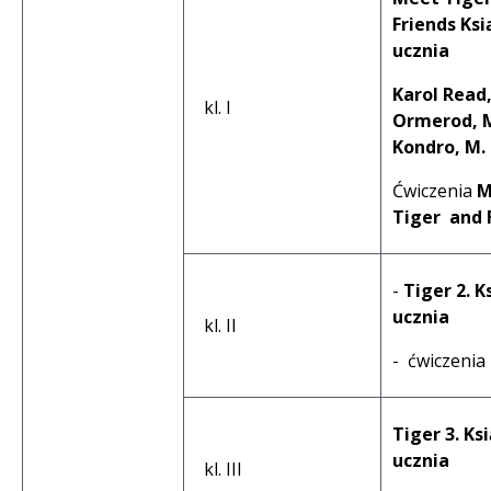
Friends Ks
ucznia
Karol Read
kl. I
Ormerod, 
Kondro, M.
Ćwiczenia
M
Tiger and 
-
Tiger 2. K
ucznia
kl. II
- ćwiczenia
Tiger 3. Ks
ucznia
kl. III