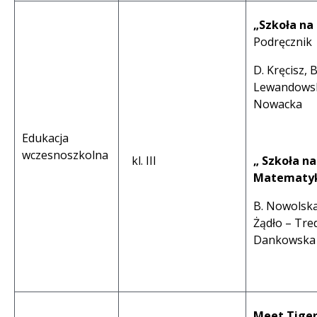
„Szkoła na
Podręcznik 
D. Kręcisz, B
Lewandowsk
Nowacka
Edukacja
wczesnoszkolna
kl. III
„ Szkoła na
Matematy
B. Nowolska,
Żądło – Tred
Dankowska
Meet Tige