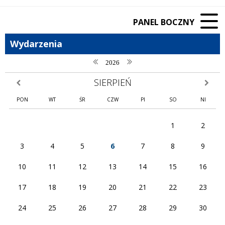
PANEL BOCZNY
Wydarzenia
poprzedni rok
następny rok
2026
SIERPIEŃ
poprzedni miesiąc
następn
PON
WT
ŚR
CZW
PI
SO
NI
1
2
3
4
5
6
7
8
9
10
11
12
13
14
15
16
17
18
19
20
21
22
23
24
25
26
27
28
29
30