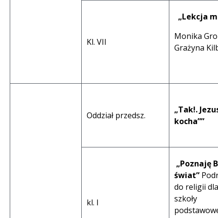
„Lekcja m
Monika Gro
Kl. VII
Grażyna Kil
„Tak!. Jezu
Oddział przedsz.
kocha””
„Poznaję 
świat”
Podr
do religii dl
szkoły
kl. I
podstawowe