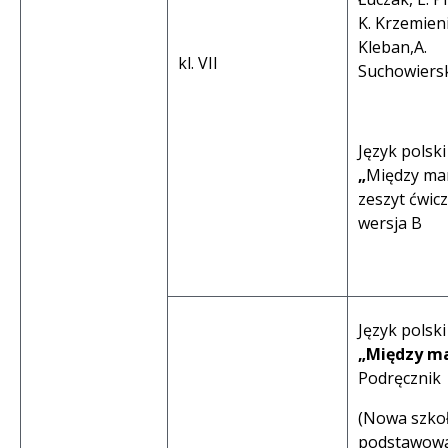
K. Krzemien
Kleban,A.
kl. VII
Suchowiersk
Język polski
„
Między ma
zeszyt ćwic
wersja B
Język polski
„Między ma
Podręcznik
(Nowa szko
podstawowa