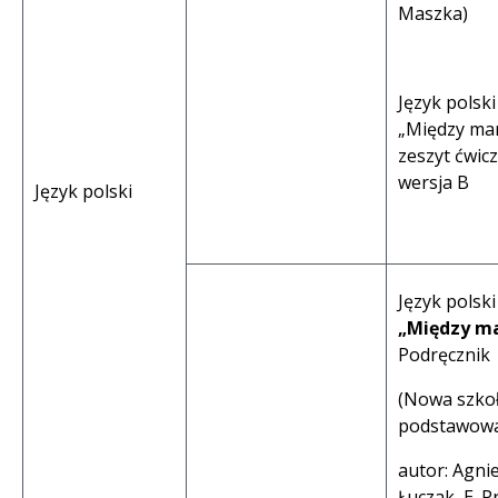
Maszka)
Język polski
„Między ma
zeszyt ćwic
wersja B
Język polski
Język polski
„Między ma
Podręcznik
(Nowa szko
podstawowa
autor: Agni
Łuczak, E. P