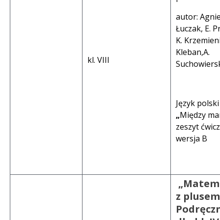
autor: Agni
Łuczak, E. P
K. Krzemien
Kleban,A.
kl. VIII
Suchowiersk
Język polski
„
Między ma
zeszyt ćwic
wersja B
„Matem
z pluse
Podręcz