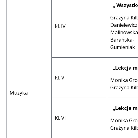
„ Wszystk
Grażyna Kilb
Danielewicz
kl. IV
Malinowska,
Barańska-
Gumieniak
„Lekcja m
Kl. V
Monika Gro
Grażyna Kil
Muzyka
„Lekcja m
Kl. VI
Monika Gro
Grażyna Kil