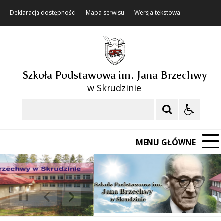
Deklaracja dostępności
Mapa serwisu
Wersja tekstowa
Szkoła Podstawowa im. Jana Brzechwy
w Skrudzinie
Szukaj
MENU GŁÓWNE
❚❚
Poprzedni Element
Następny Element