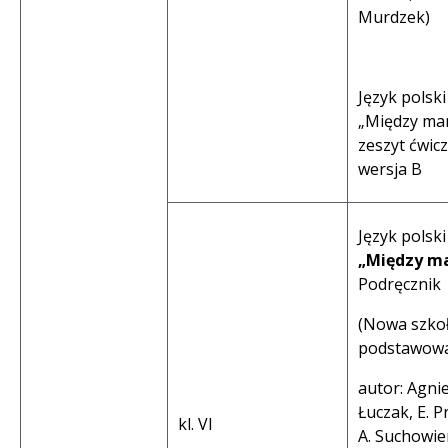
Murdzek)
Język polski
„Między ma
zeszyt ćwic
wersja B
Język polski
„Między ma
Podręcznik
(Nowa szko
podstawowa
autor: Agni
Łuczak, E. P
kl. VI
A. Suchowier