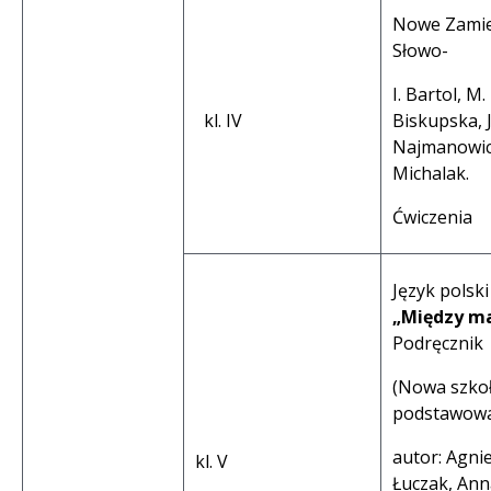
Nowe Zami
Słowo-
I. Bartol, M.
kl. IV
Biskupska, J
Najmanowic
Michalak.
Ćwiczenia
Język polski
„Między ma
Podręcznik
(Nowa szko
podstawowa
autor: Agni
kl. V
Łuczak, Ann