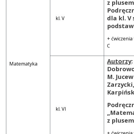
z plusem 
Podręcz
dla kl. V
kl. V
podstaw
+ ćwiczenia
C
Autorzy
:
Matematyka
Dobrowo
M. Jucewi
Zarzycki
Karpińsk
Podręcz
kl. VI
„Matem
z plusem 
+ ćwiczenia