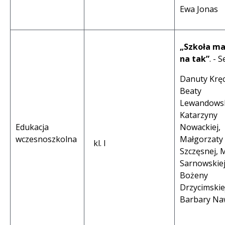
Ewa Jonas
„Szkoła m
na tak”
. - S
Danuty Kręc
Beaty
Lewandowsk
Katarzyny
Edukacja
Nowackiej,
wczesnoszkolna
Małgorzaty
kl. I
Szczęsnej, 
Sarnowskiej
Bożeny
Drzycimskiej
Barbary Naw