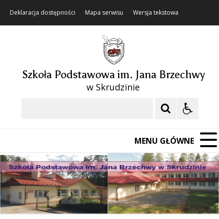
Deklaracja dostępności
Mapa serwisu
Wersja tekstowa
Szkoła Podstawowa im. Jana Brzechwy
w Skrudzinie
Szukaj
MENU GŁÓWNE
❚❚
Poprzedni Element
Następny Element