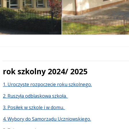
rok szkolny 2024/ 2025
 miesiąc
Treść
1. Uroczyste rozpoczecie roku szkolnego.
2. Ruszyła odblaskowa szkoła.
3. Posiłek w szkole i w domu.
4. Wybory do Samorządu Uczniowskiego.