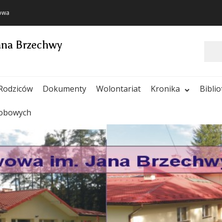
towa
ana Brzechwy
Szukaj
Rodziców
Dokumenty
Wolontariat
Kronika
Bibli
sobowych