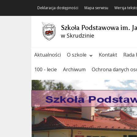
Deklaracja dostępności
Mapa serwisu
Wersja teks
Szkoła Podstawowa im. J
w Skrudzinie
Aktualności
O szkole
Kontakt
Rada 
100 - lecie
Archiwum
Ochrona danych o