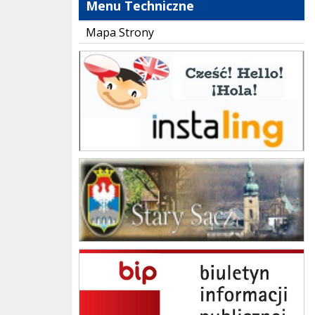
Menu Techniczne
Mapa Strony
instaling
Gmina Stary Sącz
BIP Szkoła Podstawowa im. Jana Brzechwy w Skrudzinie