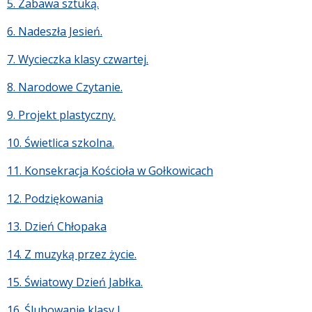
5. Zabawa sztuką.
6. Nadeszła Jesień.
7. Wycieczka klasy czwartej.
8. Narodowe Czytanie.
9. Projekt plastyczny.
10. Świetlica szkolna.
11. Konsekracja Kościoła w Gołkowicach
12. Podziękowania
13. Dzień Chłopaka
14. Z muzyką przez życie.
15. Światowy Dzień Jabłka.
16. Ślubowanie klasy I.