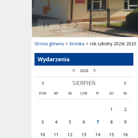
❚❚
Poprzedni Element
Następny Element
Strona główna
Kronika
rok szkolny 2024/ 2025
Wydarzenia
poprzedni rok
następny rok
2026
SIERPIEŃ
poprzedni miesiąc
następny
PON
WT
ŚR
CZW
PI
SO
NI
1
2
3
4
5
6
7
8
9
10
11
12
13
14
15
16