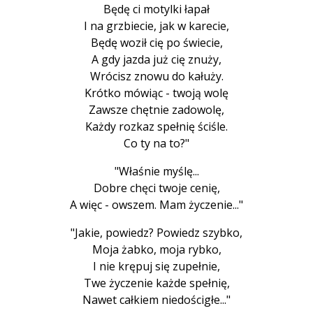
Będę ci motylki łapał
I na grzbiecie, jak w karecie,
Będę woził cię po świecie,
A gdy jazda już cię znuży,
Wrócisz znowu do kałuży.
Krótko mówiąc - twoją wolę
Zawsze chętnie zadowolę,
Każdy rozkaz spełnię ściśle.
Co ty na to?"
"Właśnie myślę...
Dobre chęci twoje cenię,
A więc - owszem. Mam życzenie..."
"Jakie, powiedz? Powiedz szybko,
Moja żabko, moja rybko,
I nie krępuj się zupełnie,
Twe życzenie każde spełnię,
Nawet całkiem niedościgłe..."