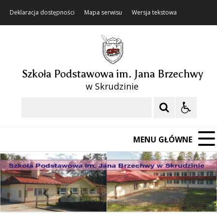
Deklaracja dostępności
Mapa serwisu
Wersja tekstowa
Szkoła Podstawowa im. Jana Brzechwy
w Skrudzinie
Szukaj
MENU GŁÓWNE
❚❚
Poprzedni Element
Następny Element