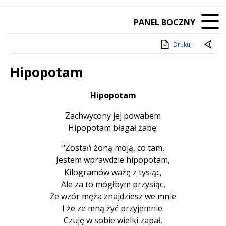
PANEL BOCZNY
Drukuj
Hipopotam
Treść
Hipopotam
Zachwycony jej powabem
Hipopotam błagał żabę:
"Zostań żoną moją, co tam,
Jestem wprawdzie hipopotam,
Kilogramów ważę z tysiąc,
Ale za to mógłbym przysiąc,
Że wzór męża znajdziesz we mnie
I że ze mną żyć przyjemnie.
Czuję w sobie wielki zapał,