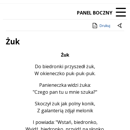
PANEL BOCZNY
Drukuj
Żuk
Treść
Żuk
Do biedronki przyszedł żuk,
W okieneczko puk-puk-puk.
Panieneczka widzi żuka:
"Czego pan tu u mnie szuka?"
Skoczył żuk jak polny konik,
Z galanterią zdjął melonik
I powiada: "Wstań, biedronko,
Wyjdź, biedronko, przyjdź na słonko.