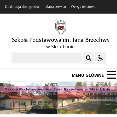
Deklaracja dostępności
Mapa serwisu
Wersja tekstowa
Szkoła Podstawowa im. Jana Brzechwy
w Skrudzinie
Szukaj
MENU GŁÓWNE
❚❚
Poprzedni Element
Następny Element