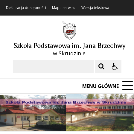
Deklaracja dostępności
Mapa serwisu
Wersja tekstowa
Szkoła Podstawowa im. Jana Brzechwy
w Skrudzinie
Szukaj
MENU GŁÓWNE
❚❚
Poprzedni Element
Następny Element