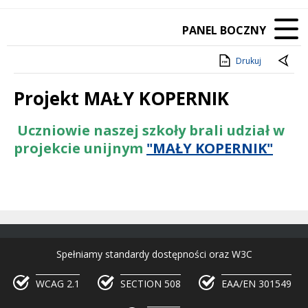
PANEL BOCZNY
Drukuj
Projekt MAŁY KOPERNIK
Treść
Uczniowie naszej szkoły brali udział w
projekcie unijnym
"MAŁY KOPERNIK"
Spełniamy standardy dostępności oraz W3C
WCAG 2.1
SECTION 508
EAA/EN 301549