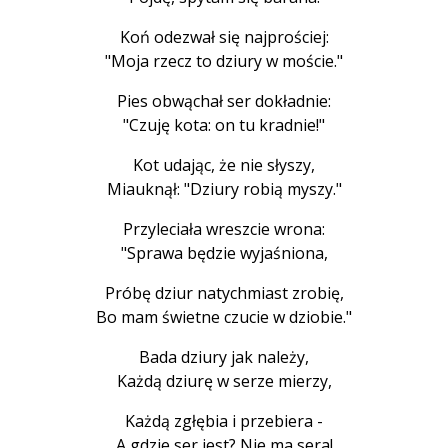
Koń odezwał się najprościej:
"Moja rzecz to dziury w moście."
Pies obwąchał ser dokładnie:
"Czuję kota: on tu kradnie!"
Kot udając, że nie słyszy,
Miauknął: "Dziury robią myszy."
Przyleciała wreszcie wrona:
"Sprawa będzie wyjaśniona,
Próbę dziur natychmiast zrobię,
Bo mam świetne czucie w dziobie."
Bada dziury jak należy,
Każdą dziurę w serze mierzy,
Każdą zgłębia i przebiera -
A gdzie ser jest? Nie ma sera!