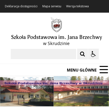
Deklaracja dostępności
Mapa serwisu
Wersja tekstowa
Szkoła Podstawowa im. Jana Brzechwy
w Skrudzinie
Szukaj
MENU GŁÓWNE
❚❚
Poprzedni Element
Następny Element