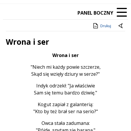
PANEL BOCZNY
Drukuj
Wrona i ser
Treść
Wrona i ser
"Niech mi każdy powie szczerze,
Skąd się wzięły dziury w serze?"
Indyk odrzekł: "Ja właściwie
Sam się temu bardzo dziwię."
Kogut zapiał z galanterią:
"Kto by też brał ser na serio?"
Owca stała zadumana:
"Pójdę, spytam się barana."