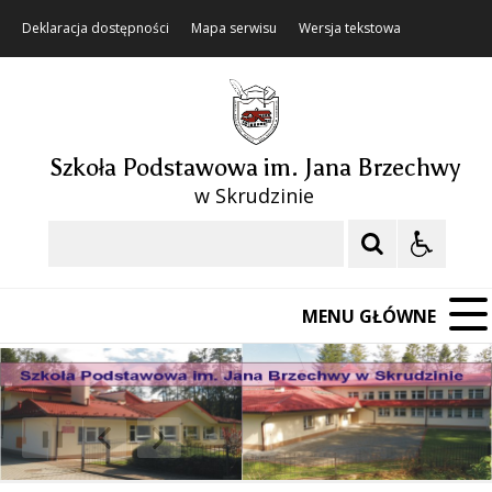
Deklaracja dostępności
Mapa serwisu
Wersja tekstowa
Szkoła Podstawowa im. Jana Brzechwy
w Skrudzinie
Szukaj
MENU GŁÓWNE
❚❚
Poprzedni Element
Następny Element