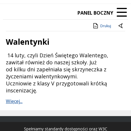
PANEL BOCZNY
Drukuj
Walentynki
Treść
14 luty, czyli Dzień Świętego Walentego,
zawitał również do naszej szkoły. Już
od kilku dni zapełniała się skrzyneczka z
życzeniami walentynkowymi.
Uczniowie z klasy V przygotowali krótką
inscenizację.
Więcej...
Spełniamy standardy dostępności oraz W3C