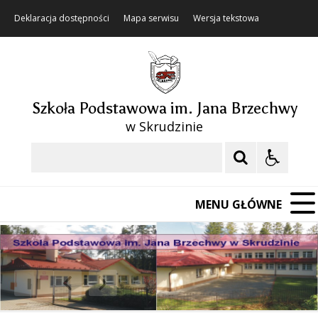
Deklaracja dostępności
Mapa serwisu
Wersja tekstowa
Szkoła Podstawowa im. Jana Brzechwy
w Skrudzinie
Szukaj
MENU GŁÓWNE
❚❚
Poprzedni Element
Następny Element