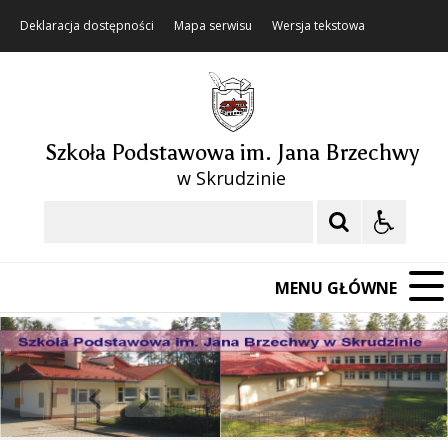
Deklaracja dostępności
Mapa serwisu
Wersja tekstowa
Szkoła Podstawowa im. Jana Brzechwy
w Skrudzinie
Szukaj
MENU GŁÓWNE
❚❚
Poprzedni Element
Następny Element