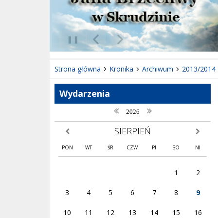
❚❚
Poprzedni Element
Następny Element
Strona główna
Kronika
Archiwum
2013/2014
Wydarzenia
poprzedni rok
następny rok
2026
SIERPIEŃ
poprzedni miesiąc
następny
PON
WT
ŚR
CZW
PI
SO
NI
1
2
3
4
5
6
7
8
9
10
11
12
13
14
15
16