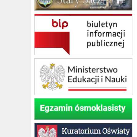
BIP Szkoła Podstawowa im. Jana Brzechwy w Skrudzinie
Ministerstwo Edukacji Narodowej
Egzamin ósmoklasisty
Kuratorium Oświaty w Krakowie