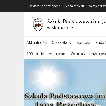
Deklaracja dostępności
Mapa serwisu
Wersja teks
Szkoła Podstawowa im. J
w Skrudzinie
Aktualności
O szkole
Kontakt
Rada 
100 - lecie
Archiwum
Ochrona danych o