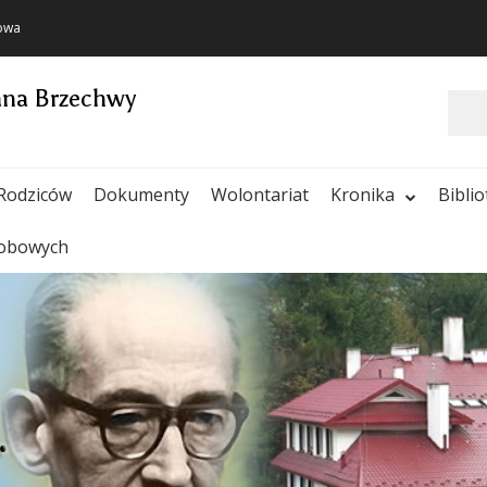
towa
ana Brzechwy
Szukaj
Rodziców
Dokumenty
Wolontariat
Kronika
Bibli
sobowych