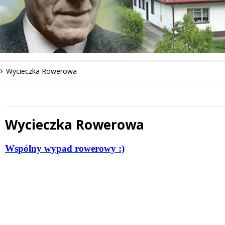
Wycieczka Rowerowa
Wycieczka Rowerowa
 miesiąc
Treść
Wspólny wypad rowerowy :)