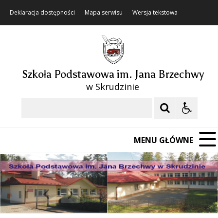
Deklaracja dostępności
Mapa serwisu
Wersja tekstowa
Szkoła Podstawowa im. Jana Brzechwy
w Skrudzinie
Szukaj
MENU GŁÓWNE
❚❚
Poprzedni Element
Następny Element