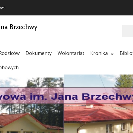
towa
ana Brzechwy
Szukaj
Rodziców
Dokumenty
Wolontariat
Kronika
Bibli
sobowych