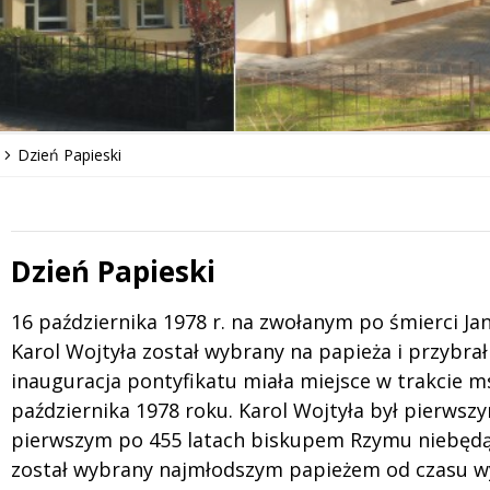
Dzień Papieski
Dzień Papieski
 miesiąc
Treść
16 października 1978 r. na zwołanym po śmierci Ja
Karol Wojtyła został wybrany na papieża i przybrał i
inauguracja pontyfikatu miała miejsce w trakcie ms
października 1978 roku. Karol Wojtyła był pierwszy
pierwszym po 455 latach biskupem Rzymu niebędąc
został wybrany najmłodszym papieżem od czasu wyb