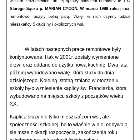
wielkim zrozumieniem do tej sprawy podszedł burmistrz
M i G
Starego Sącza p. MARIAN CYCOŃ.
W marcu 1998 roku
prace
remontowe ruszyły pełną parą. Wzięli w nich czynny udział
mieszkańcy Skrudziny i okolicznych wsi.
W latach następnych prace remontowe były
kontynuowane. I tak w 2001r. zostały wymienione
drzwi oraz oddano do użytku nową kuchnię. Dwa lata
później wybudowano wiatę, która służy do dnia
dzisiejszego. Kolejną istotną zmianą w otoczeniu
szkoły było wzniesienie kaplicy św. Franciszka, którą
wybudowano na miejscu szkoły z początków wieku
XX.
Kaplica służy nie tylko mieszkańcom wsi, ale i
społeczności szkolnej, bo to właśnie w niej odbywają
się msze z okazji rozpoczęcia, zakończenia roku