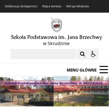
Deklaracja dostępności
Mapa serwisu
Wersja tekstowa
Szkoła Podstawowa im. Jana Brzechwy
w Skrudzinie
Szukaj
MENU GŁÓWNE
❚❚
Poprzedni Element
Następny Element