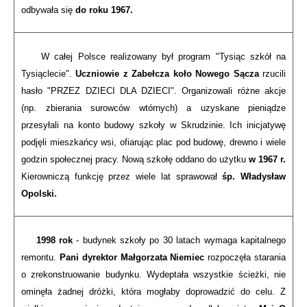
odbywała się
do roku 1967.
W całej Polsce realizowany był program "Tysiąc szkół na
Tysiąclecie".
Uczniowie z Zabełcza koło Nowego Sącza
rzucili
hasło "PRZEZ DZIECI DLA DZIECI". Organizowali różne akcje
(np. zbierania surowców wtórnych) a uzyskane pieniądze
przesyłali na konto budowy szkoły w Skrudzinie. Ich inicjatywę
podjęli mieszkańcy wsi, ofiarując plac pod budowę, drewno i wiele
godzin społecznej pracy. Nową szkołę oddano do użytku
w 1967 r.
Kierowniczą funkcję przez wiele lat sprawował
śp. Władysław
Opolski.
1998 rok
- budynek szkoły po 30 latach wymaga kapitalnego
remontu.
Pani dyrektor Małgorzata Niemiec
rozpoczęła starania
o zrekonstruowanie budynku. Wydeptała wszystkie ścieżki, nie
ominęła żadnej dróżki, która mogłaby doprowadzić do celu. Z