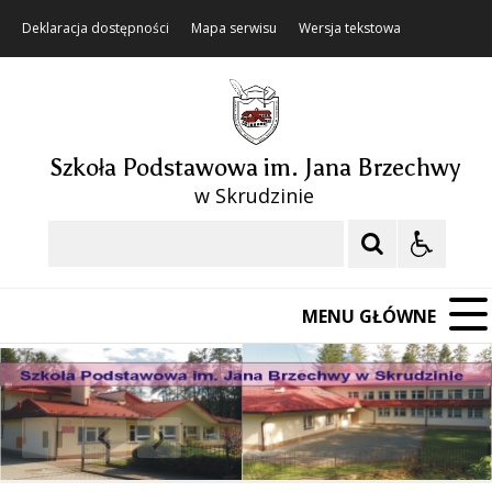
Deklaracja dostępności
Mapa serwisu
Wersja tekstowa
Szkoła Podstawowa im. Jana Brzechwy
w Skrudzinie
Szukaj
MENU GŁÓWNE
❚❚
Poprzedni Element
Następny Element