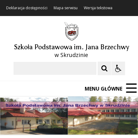
Deklaracja dostępności
Mapa serwisu
Wersja tekstowa
Szkoła Podstawowa im. Jana Brzechwy
w Skrudzinie
Szukaj
MENU GŁÓWNE
❚❚
Poprzedni Element
Następny Element