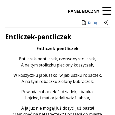
PANEL BOCZNY
Drukuj
Entliczek-pentliczek
Treść
Entliczek-pentliczek
Entliczek-pentliczek, czerwony stoliczek,
A na tym stoliczku pleciony koszyczek,
W koszyczku jabłuszko, w jabłuszku robaczek,
A na tym robaczku zielony kubraczek.
Powiada robaczek: "I dziadek, i babka,
I ojciec, i matka jadali wciąż jabłka,
A ja już nie mogę! Już dosyć! Już basta!
Mam chęć na befsztyczek!" I poszedł do miasta.