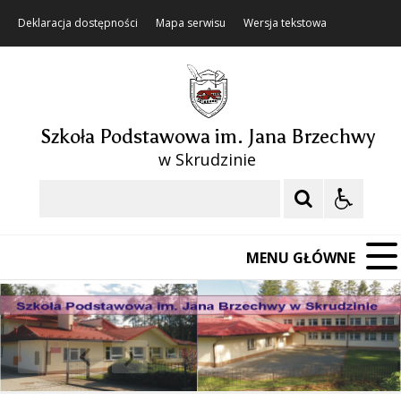
Deklaracja dostępności
Mapa serwisu
Wersja tekstowa
Szkoła Podstawowa im. Jana Brzechwy
w Skrudzinie
Szukaj
MENU GŁÓWNE
❚❚
Poprzedni Element
Następny Element