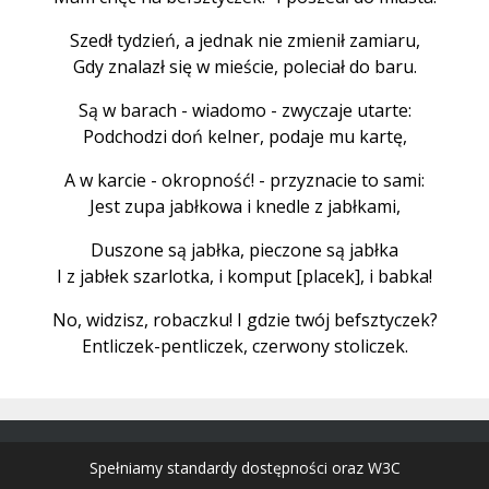
Szedł tydzień, a jednak nie zmienił zamiaru,
Gdy znalazł się w mieście, poleciał do baru.
Są w barach - wiadomo - zwyczaje utarte:
Podchodzi doń kelner, podaje mu kartę,
A w karcie - okropność! - przyznacie to sami:
Jest zupa jabłkowa i knedle z jabłkami,
Duszone są jabłka, pieczone są jabłka
I z jabłek szarlotka, i komput [placek], i babka!
No, widzisz, robaczku! I gdzie twój befsztyczek?
Entliczek-pentliczek, czerwony stoliczek.
Spełniamy standardy dostępności oraz W3C