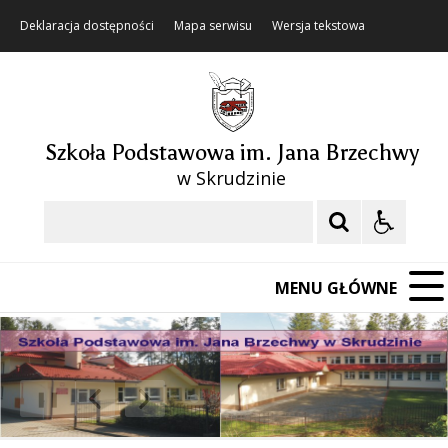
Deklaracja dostępności
Mapa serwisu
Wersja tekstowa
Szkoła Podstawowa im. Jana Brzechwy
w Skrudzinie
Szukaj
MENU GŁÓWNE
❚❚
Poprzedni Element
Następny Element