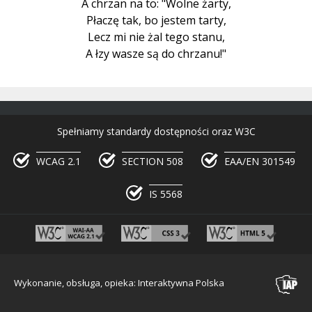
A chrzan na to: "Wolne żarty,
Płaczę tak, bo jestem tarty,
Lecz mi nie żal tego stanu,
A łzy wasze są do chrzanu!"
Spełniamy standardy dostępności oraz W3C
WCAG 2.1
SECTION 508
EAA/EN 301549
IS 5568
Wykonanie, obsługa, opieka: Interaktywna Polska