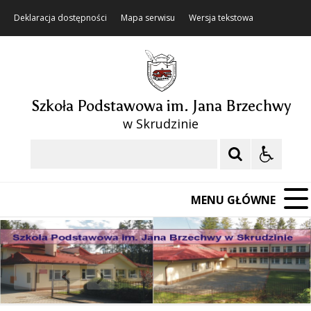
Deklaracja dostępności
Mapa serwisu
Wersja tekstowa
Szkoła Podstawowa im. Jana Brzechwy
w Skrudzinie
Szukaj
MENU GŁÓWNE
❚❚
Poprzedni Element
Następny Element