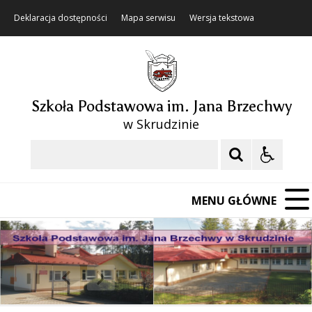
Deklaracja dostępności
Mapa serwisu
Wersja tekstowa
Szkoła Podstawowa im. Jana Brzechwy
w Skrudzinie
Szukaj
MENU GŁÓWNE
❚❚
Poprzedni Element
Następny Element