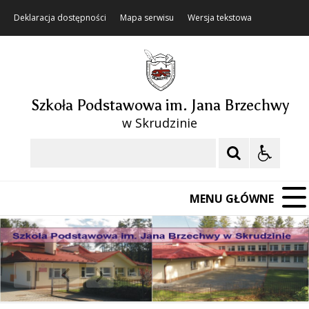
Deklaracja dostępności
Mapa serwisu
Wersja tekstowa
Szkoła Podstawowa im. Jana Brzechwy
w Skrudzinie
Szukaj
MENU GŁÓWNE
❚❚
Poprzedni Element
Następny Element