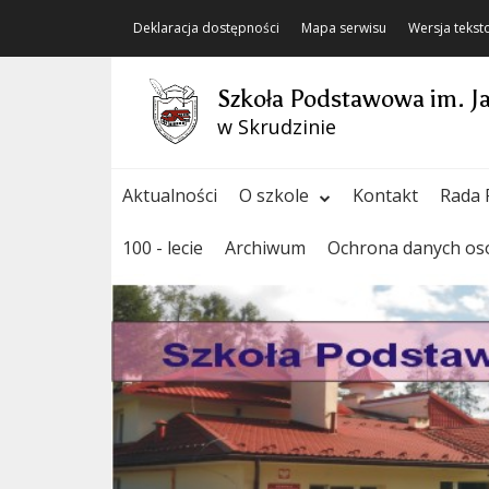
Deklaracja dostępności
Mapa serwisu
Wersja teks
Szkoła Podstawowa im. J
w Skrudzinie
Aktualności
O szkole
Kontakt
Rada 
100 - lecie
Archiwum
Ochrona danych o