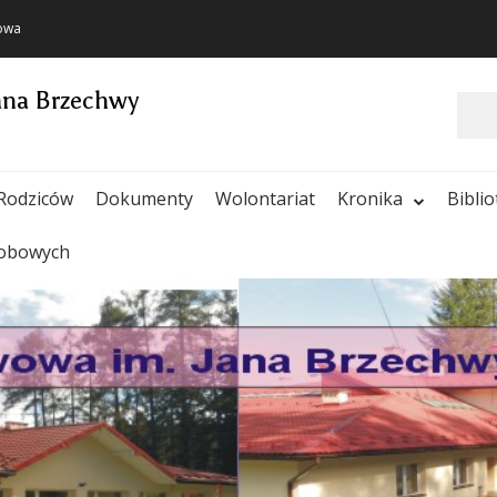
towa
ana Brzechwy
Szukaj
Rodziców
Dokumenty
Wolontariat
Kronika
Bibli
sobowych