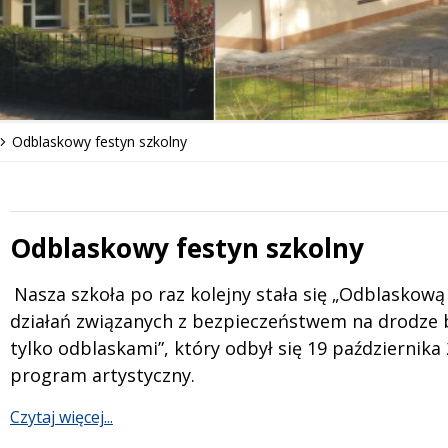
Odblaskowy festyn szkolny
Odblaskowy festyn szkolny
 miesiąc
Treść
Nasza szkoła po raz kolejny stała się „Odblasko
działań
związanych z bezpieczeństwem na drodze by
tylko
odblaskami”, który odbył się 19 października
program
artystyczny.
Czytaj więcej...