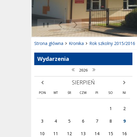
❚❚
Poprzedni Element
Następny Element
Strona główna
Kronika
Rok szkolny 2015/2016
Wydarzenia
poprzedni rok
następny rok
2026
SIERPIEŃ
poprzedni miesiąc
następny
PON
WT
ŚR
CZW
PI
SO
NI
1
2
3
4
5
6
7
8
9
10
11
12
13
14
15
16