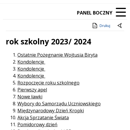
PANEL BOCZNY
Drukuj
rok szkolny 2023/ 2024
Treść
Ostatnie Pożegnanie Wojtusia Biryta
Kondolencje
Kondolencje
Kondolencje
Rozpoczęcie roku szkolnego
Pierwszy apel
Nowe ławki
Wybory do Samorządu Uczniowskiego
Międzynarodowy Dzień Kropki
Akcja Sprzatanie Świata
Pomidorowy dzień