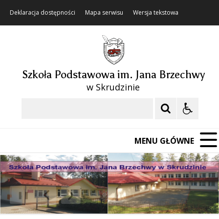
Deklaracja dostępności
Mapa serwisu
Wersja tekstowa
Szkoła Podstawowa im. Jana Brzechwy
w Skrudzinie
Szukaj
MENU GŁÓWNE
❚❚
Poprzedni Element
Następny Element