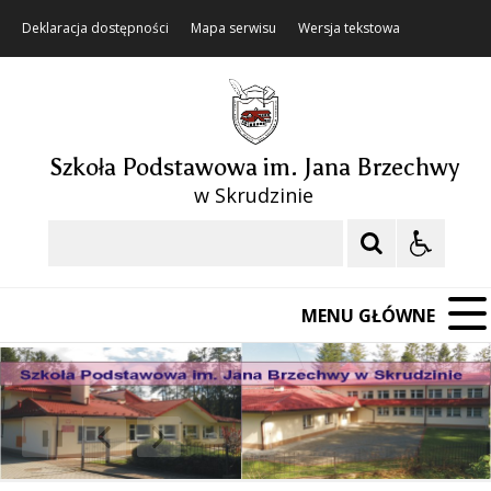
Deklaracja dostępności
Mapa serwisu
Wersja tekstowa
Szkoła Podstawowa im. Jana Brzechwy
w Skrudzinie
Szukaj
MENU GŁÓWNE
❚❚
Poprzedni Element
Następny Element