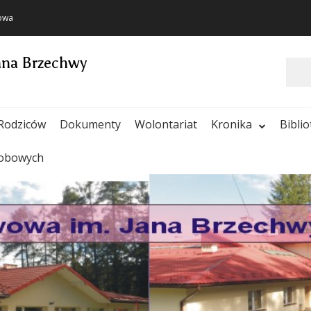
towa
ana Brzechwy
Szukaj
Rodziców
Dokumenty
Wolontariat
Kronika
Bibli
sobowych