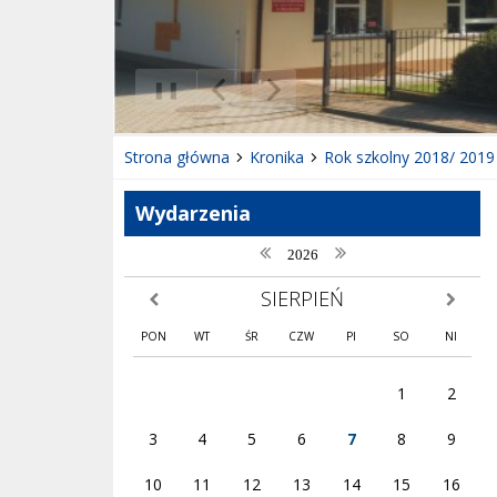
❚❚
Poprzedni Element
Następny Element
Strona główna
Kronika
Rok szkolny 2018/ 2019
Wydarzenia
poprzedni rok
następny rok
2026
SIERPIEŃ
poprzedni miesiąc
następny
PON
WT
ŚR
CZW
PI
SO
NI
1
2
3
4
5
6
7
8
9
10
11
12
13
14
15
16