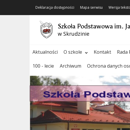
Deklaracja dostępności
Mapa serwisu
Wersja teks
Szkoła Podstawowa im. J
w Skrudzinie
Aktualności
O szkole
Kontakt
Rada 
100 - lecie
Archiwum
Ochrona danych o