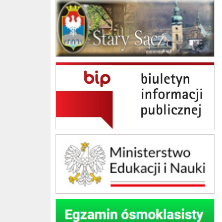
Gmina Stary Sącz
BIP Szkoła Podstawowa im. Jana Brzechwy w Skrudzinie
Ministerstwo Edukacji Narodowej
Egzamin ósmoklasisty