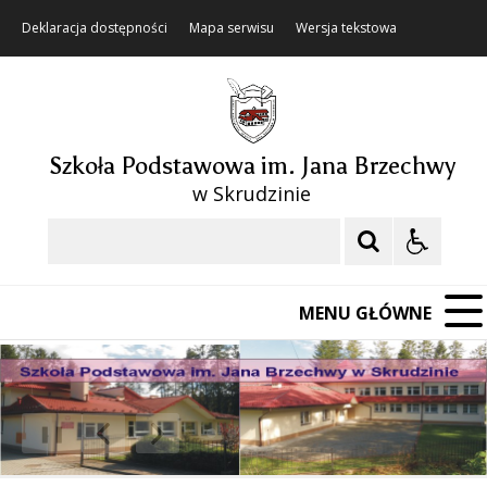
Deklaracja dostępności
Mapa serwisu
Wersja tekstowa
Szkoła Podstawowa im. Jana Brzechwy
w Skrudzinie
Szukaj
MENU GŁÓWNE
❚❚
Poprzedni Element
Następny Element