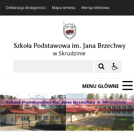
Deklaracja dostępności
Mapa serwisu
Wersja tekstowa
Szkoła Podstawowa im. Jana Brzechwy
w Skrudzinie
Szukaj
MENU GŁÓWNE
❚❚
Poprzedni Element
Następny Element