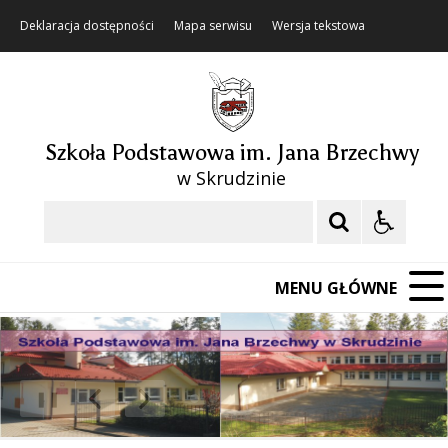
Deklaracja dostępności
Mapa serwisu
Wersja tekstowa
Szkoła Podstawowa im. Jana Brzechwy
w Skrudzinie
Szukaj
MENU GŁÓWNE
❚❚
Poprzedni Element
Następny Element