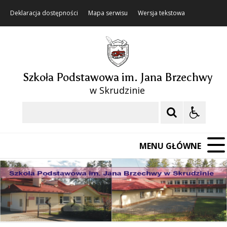
Deklaracja dostępności
Mapa serwisu
Wersja tekstowa
Szkoła Podstawowa im. Jana Brzechwy
w Skrudzinie
Szukaj
MENU GŁÓWNE
❚❚
Poprzedni Element
Następny Element