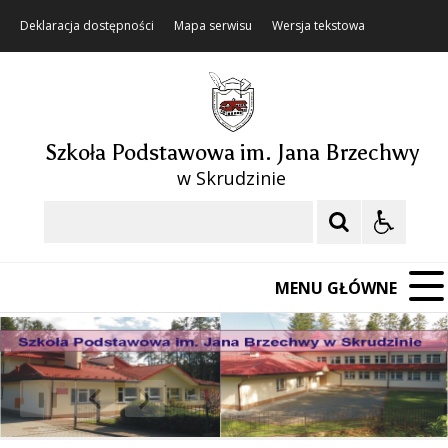
Deklaracja dostępności
Mapa serwisu
Wersja tekstowa
Szkoła Podstawowa im. Jana Brzechwy
w Skrudzinie
Szukaj
MENU GŁÓWNE
❚❚
Poprzedni Element
Następny Element