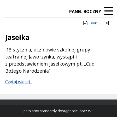
PANEL BOCZNY
Drukuj
Jasełka
Treść
13 stycznia, uczniowie szkolnej grupy
teatralnej Jaworzynka, wystąpili
z przedstawieniem jasełkowym pt. „Cud
Bożego Narodzenia”.
Czytaj więcej...
Spełniamy standardy dostępności oraz W3C