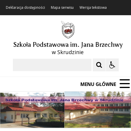
Deklaracja dostępności
Mapa serwisu
Wersja tekstowa
Szkoła Podstawowa im. Jana Brzechwy
w Skrudzinie
Szukaj
MENU GŁÓWNE
❚❚
Poprzedni Element
Następny Element