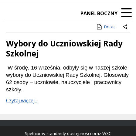
PANEL BOCZNY
Drukuj
Wybory do Uczniowskiej Rady
Szkolnej
Treść
W środę, 16 września, odbyły się w naszej szkole
wybory do Uczniowskiej Rady
Szkolnej. Głosowały
62 osoby – uczniowie, nauczyciele i pracownicy
szkoły.
Czytaj więcej...
Spełniamy standardy dostępności oraz W3C