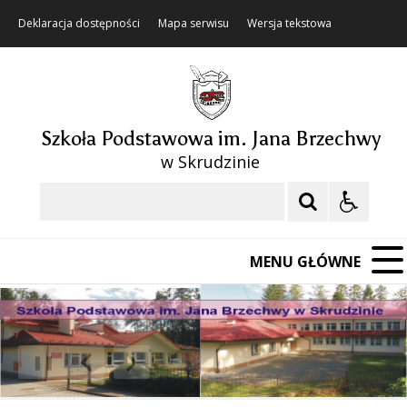
Deklaracja dostępności
Mapa serwisu
Wersja tekstowa
Szkoła Podstawowa im. Jana Brzechwy
w Skrudzinie
Szukaj
MENU GŁÓWNE
❚❚
Poprzedni Element
Następny Element