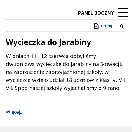
PANEL BOCZNY
Drukuj
Wycieczka do Jarabiny
Treść
W dniach 11 i 12 czerwca odbyliśmy
dwudniową wycieczkę do Jarabiny na Słowacji,
na zaproszenie zaprzyjaźnionej szkoły. w
wycieczce wzięło udział 18 uczniów z klas IV, V i
VII. Spod naszej szkoły wyjechaliśmy o 9 rano.
Więcej...