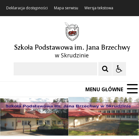
Deklaracja dostępności
Mapa serwisu
Wersja tekstowa
Szkoła Podstawowa im. Jana Brzechwy
w Skrudzinie
Szukaj
MENU GŁÓWNE
❚❚
Poprzedni Element
Następny Element