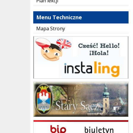
Plan lekcji
Menu Techniczne
Mapa Strony
instaling
Gmina Stary Sącz
BIP Szkoła Podstawowa im. Jana Brzechwy w Skrudzinie