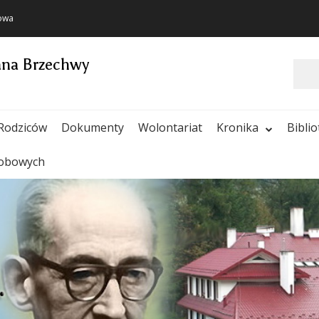
towa
ana Brzechwy
Szukaj
Rodziców
Dokumenty
Wolontariat
Kronika
Bibli
sobowych