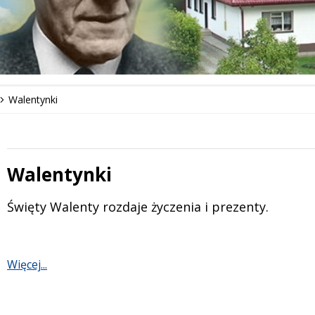
Walentynki
Walentynki
 miesiąc
Treść
Święty Walenty rozdaje życzenia i prezenty.
Więcej...