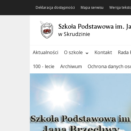
Deklaracja dostępności
Mapa serwisu
Wersja teks
Szkoła Podstawowa im. J
w Skrudzinie
Aktualności
O szkole
Kontakt
Rada 
100 - lecie
Archiwum
Ochrona danych o