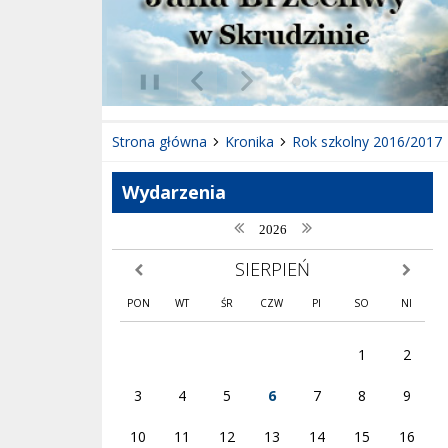
❚❚
Poprzedni Element
Następny Element
Strona główna
Kronika
Rok szkolny 2016/2017
Wydarzenia
poprzedni rok
następny rok
2026
SIERPIEŃ
poprzedni miesiąc
następny
PON
WT
ŚR
CZW
PI
SO
NI
1
2
3
4
5
6
7
8
9
10
11
12
13
14
15
16