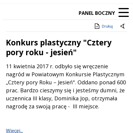
PANEL BOCZNY
Drukuj
Konkurs plastyczny "Cztery
pory roku - jesień"
Treść
11 kwietnia 2017 r. odbyło się wręczenie
nagród w Powiatowym Konkursie Plastycznym
„Cztery pory Roku – Jesień". Oddano ponad 600
prac. Bardzo cieszymy się i jesteśmy dumni, że
uczennica III klasy, Dominika Jop, otrzymała
nagrodę za swoją pracę - III miejsce.
Więcej...