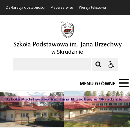
Deklaracja dostępności
Mapa serwisu
Wersja tekstowa
Szkoła Podstawowa im. Jana Brzechwy
w Skrudzinie
Szukaj
MENU GŁÓWNE
❚❚
Poprzedni Element
Następny Element