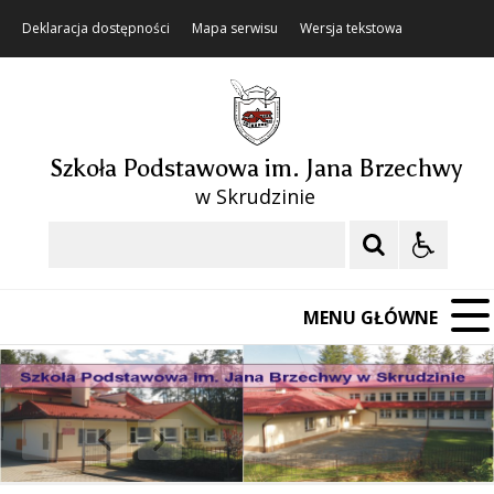
Deklaracja dostępności
Mapa serwisu
Wersja tekstowa
Szkoła Podstawowa im. Jana Brzechwy
w Skrudzinie
Szukaj
MENU GŁÓWNE
❚❚
Poprzedni Element
Następny Element