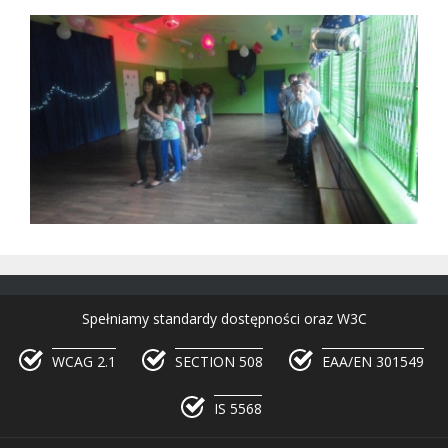
Spełniamy standardy dostępności oraz W3C
WCAG 2.1
SECTION 508
EAA/EN 301549
IS 5568