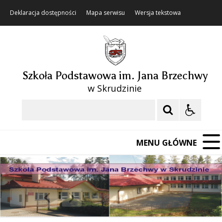
Deklaracja dostępności
Mapa serwisu
Wersja tekstowa
Szkoła Podstawowa im. Jana Brzechwy
w Skrudzinie
Szukaj
MENU GŁÓWNE
❚❚
Poprzedni Element
Następny Element