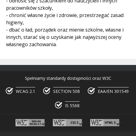
- odnosić się z szacunkiem do nauczycieli i innych
pracowników szkoły,
- chronić własne życie i zdrowie, przestrzegać zasad
higieny,
- dbać o ład, porządek oraz mienie szkolne, własne i
innych, starać się o uzyskanie jak najwyższej oceny
własnego zachowania.
Spełniamy standardy dostępności oraz W3C
WCAG 2.1
SECTION 508
EAA/EN 301549
IS 5568