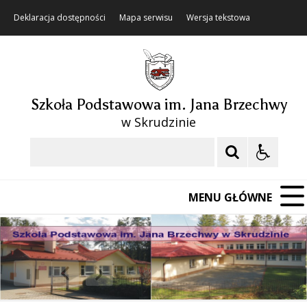
Deklaracja dostępności
Mapa serwisu
Wersja tekstowa
Szkoła Podstawowa im. Jana Brzechwy
w Skrudzinie
Szukaj
MENU GŁÓWNE
❚❚
Poprzedni Element
Następny Element