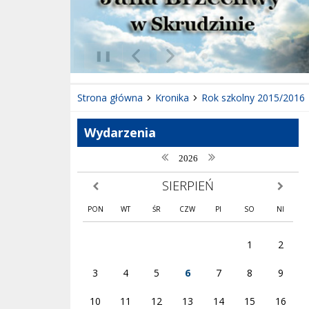
❚❚
Poprzedni Element
Następny Element
Strona główna
Kronika
Rok szkolny 2015/2016
Wydarzenia
poprzedni rok
następny rok
2026
SIERPIEŃ
poprzedni miesiąc
następny
PON
WT
ŚR
CZW
PI
SO
NI
1
2
3
4
5
6
7
8
9
10
11
12
13
14
15
16