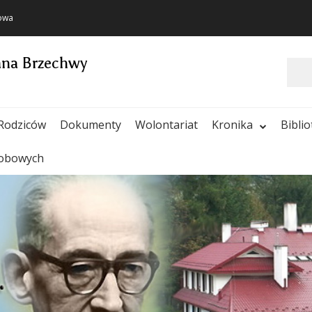
towa
ana Brzechwy
Szukaj
Rodziców
Dokumenty
Wolontariat
Kronika
Bibli
sobowych