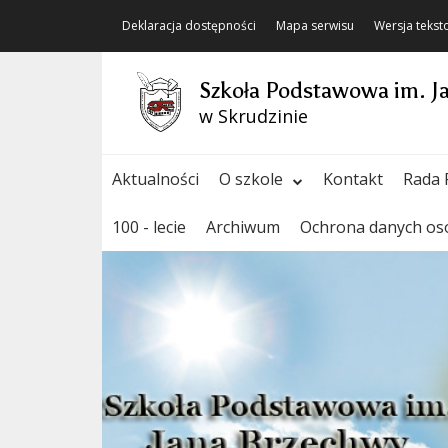
Deklaracja dostępności
Mapa serwisu
Wersja teks
Szkoła Podstawowa im. J
w Skrudzinie
Aktualności
O szkole
Kontakt
Rada 
100 - lecie
Archiwum
Ochrona danych o