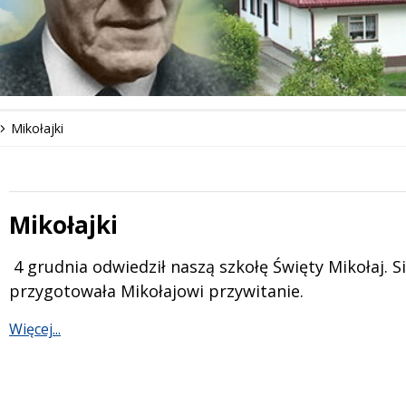
Mikołajki
Mikołajki
 miesiąc
Treść
4 grudnia odwiedził naszą szkołę Święty Mikołaj. S
przygotowała Mikołajowi przywitanie.
Więcej...