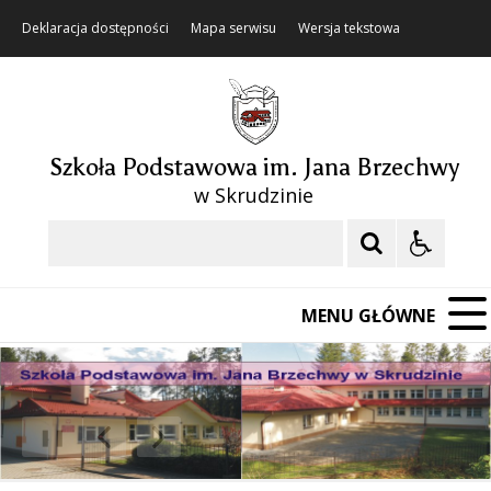
Deklaracja dostępności
Mapa serwisu
Wersja tekstowa
Szkoła Podstawowa im. Jana Brzechwy
w Skrudzinie
Szukaj
MENU GŁÓWNE
❚❚
Poprzedni Element
Następny Element