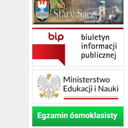
BIP Szkoła Podstawowa im. Jana Brzechwy w Skrudzinie
Ministerstwo Edukacji Narodowej
Egzamin ósmoklasisty