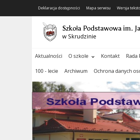
Deklaracja dostępności
Mapa serwisu
Wersja teks
Szkoła Podstawowa im. J
w Skrudzinie
Aktualności
O szkole
Kontakt
Rada 
100 - lecie
Archiwum
Ochrona danych o