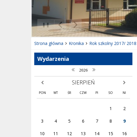
❚❚
Poprzedni Element
Następny Element
Strona główna
Kronika
Rok szkolny 2017/ 2018
Wydarzenia
poprzedni rok
następny rok
2026
SIERPIEŃ
poprzedni miesiąc
następny
PON
WT
ŚR
CZW
PI
SO
NI
1
2
3
4
5
6
7
8
9
10
11
12
13
14
15
16