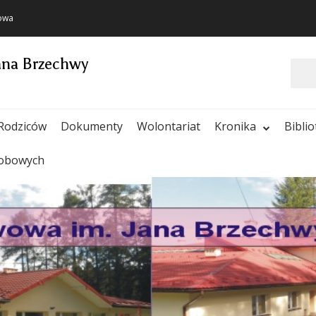
towa
ana Brzechwy
Szukaj
Rodziców
Dokumenty
Wolontariat
Kronika
Bibli
sobowych