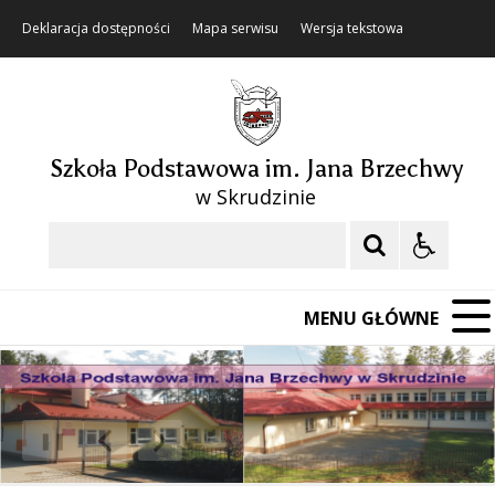
Deklaracja dostępności
Mapa serwisu
Wersja tekstowa
Szkoła Podstawowa im. Jana Brzechwy
w Skrudzinie
Szukaj
MENU GŁÓWNE
❚❚
Poprzedni Element
Następny Element