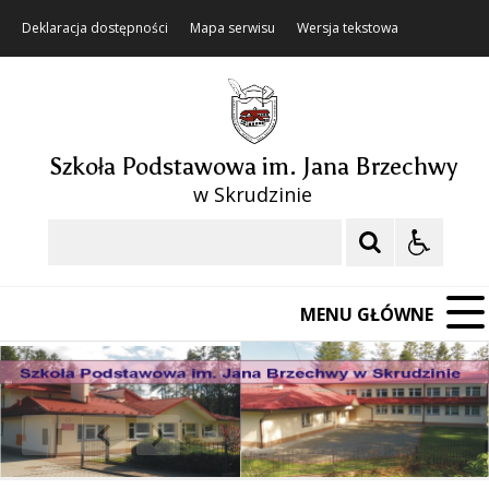
Deklaracja dostępności
Mapa serwisu
Wersja tekstowa
Szkoła Podstawowa im. Jana Brzechwy
w Skrudzinie
Szukaj
MENU GŁÓWNE
❚❚
Poprzedni Element
Następny Element