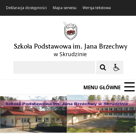
Deklaracja dostępności
Mapa serwisu
Wersja tekstowa
Szkoła Podstawowa im. Jana Brzechwy
w Skrudzinie
Szukaj
MENU GŁÓWNE
❚❚
Poprzedni Element
Następny Element