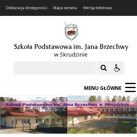
Deklaracja dostępności
Mapa serwisu
Wersja tekstowa
Szkoła Podstawowa im. Jana Brzechwy
w Skrudzinie
Szukaj
MENU GŁÓWNE
❚❚
Poprzedni Element
Następny Element