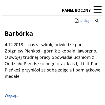
PANEL BOCZNY
Drukuj
Barbórka
Treść
4.12.2018 r. naszą szkołę odwiedził pan
Zbigniew Pieńkoś - górnik z kopalni Jaworzno.
O swojej trudnej pracy opowiadał uczniom z
Oddziału Przedszkolnego oraz klas I, II i III. Pan
Pieńkoś przyniósł ze sobą zdjęcia i pamiątkowe
medale.
Więcej...